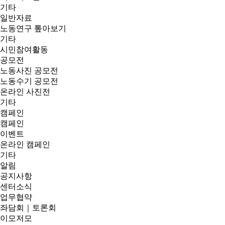
기타
일반자료
노동연구 톺아보기
기타
시민참여활동
공모전
노동사진 공모전
노동수기 공모전
온라인 사진전
기타
캠페인
캠페인
이벤트
온라인 캠페인
기타
알림
공지사항
센터소식
업무협약
좌담회｜토론회
이모저모