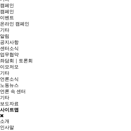
캠페인
캠페인
이벤트
온라인 캠페인
기타
알림
공지사항
센터소식
업무협약
좌담회｜토론회
이모저모
기타
언론소식
노동뉴스
언론 속 센터
기타
보도자료
사이트맵
소개
인사말