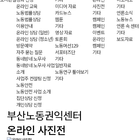
온라인 교육
미디어 자료
사진전
기타
노동법률상담
카드뉴스
기타
언론소식
노동법률상담
웹툰
캠페인
노동뉴스
이용안내
기타
캠페인
언론 속 센터
온라인 상담 (일반)
영상 자료
이벤트
기타
온라인 상담 (청소년)
토론회
온라인
보도자료
방문예약
노동머선129
캠페인
자주 묻는 질문
서포터즈단
기타
동네방네 노무사
기타
동네방네 노무사 사업
일반자료
소개
노동연구 톺아보기
사업주 컨설팅 신청
기타
노동안전
노동안전 사업 소개
집단상담 신청
개인상담 신청
부산노동권익센터
온라인 사진전