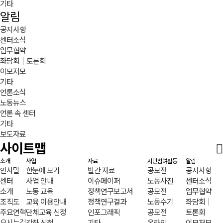
기타
알림
공지사항
센터소식
업무협약
좌담회｜토론회
이모저모
기타
언론소식
노동뉴스
언론 속 센터
기타
보도자료
사이트맵
소개
사업
자료
시민참여활동
알림
인사말
한눈에 보기
발간 자료
공모전
공지사항
센터
사업 안내
이슈페이퍼
노동사진
센터소식
소개
노동 교육
정책연구보고서
공모전
업무협약
조직도
교육 이용안내
정책연구결과
노동수기
좌담회｜
주요연혁
단체교육 신청
인포그래픽
공모전
토론회
오시는길
강좌 신청
기타
온라인
이모저모