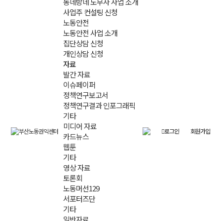
동네방네 노무사 사업 소개
사업주 컨설팅 신청
노동안전
노동안전 사업 소개
집단상담 신청
개인상담 신청
자료
발간 자료
이슈페이퍼
정책연구보고서
정책연구결과 인포그래픽
기타
미디어 자료
로그인
회원가입
카드뉴스
웹툰
기타
영상 자료
토론회
노동머선129
서포터즈단
기타
일반자료