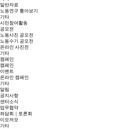
일반자료
노동연구 톺아보기
기타
시민참여활동
공모전
노동사진 공모전
노동수기 공모전
온라인 사진전
기타
캠페인
캠페인
이벤트
온라인 캠페인
기타
알림
공지사항
센터소식
업무협약
좌담회｜토론회
이모저모
기타