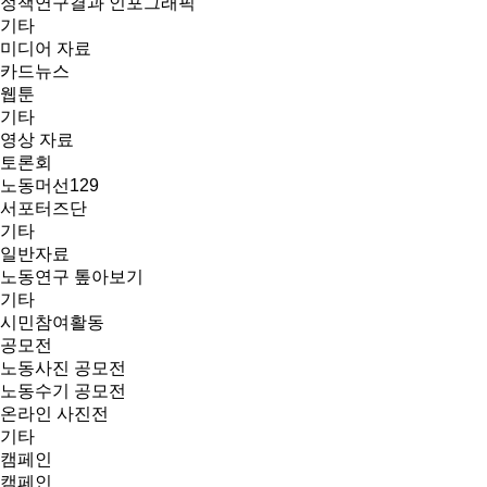
정책연구결과 인포그래픽
기타
미디어 자료
카드뉴스
웹툰
기타
영상 자료
토론회
노동머선129
서포터즈단
기타
일반자료
노동연구 톺아보기
기타
시민참여활동
공모전
노동사진 공모전
노동수기 공모전
온라인 사진전
기타
캠페인
캠페인