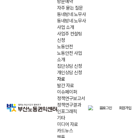
방문예약
자주 묻는 질문
동네방네 노무사
동네방네 노무사
사업 소개
사업주 컨설팅
신청
노동안전
노동안전 사업
소개
집단상담 신청
개인상담 신청
자료
발간 자료
이슈페이퍼
정책연구보고서
정책연구결과
로그인
회원가입
인포그래픽
기타
미디어 자료
카드뉴스
웹툰