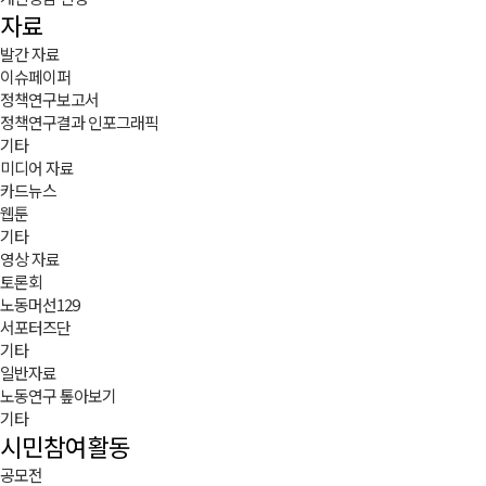
자료
발간 자료
이슈페이퍼
정책연구보고서
정책연구결과 인포그래픽
기타
미디어 자료
카드뉴스
웹툰
기타
영상 자료
토론회
노동머선129
서포터즈단
기타
일반자료
노동연구 톺아보기
기타
시민참여활동
공모전